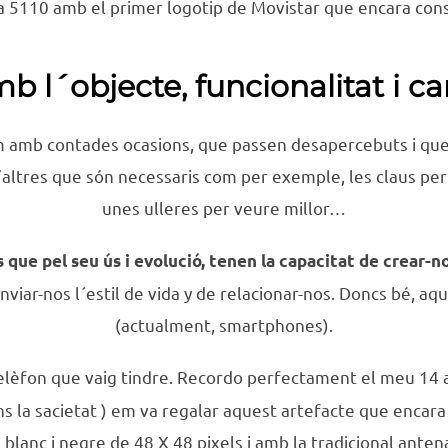
a 5110 amb el primer logotip de Movistar que encara con
b l´objecte, funcionalitat i ca
em amb contades ocasions, que passen desapercebuts i qu
altres que són necessaris com per exemple, les claus per o
unes ulleres per veure millor…
 que pel seu ús i evolució, tenen la capacitat de crear-
anviar-nos l´estil de vida y de relacionar-nos. Doncs bé, aq
(actualment, smartphones).
elèfon que vaig tindre. Recordo perfectament el meu 14 an
fins la sacietat ) em va regalar aquest artefacte que enca
blanc i negre de 48 X 48 pixels i amb la tradicional anten