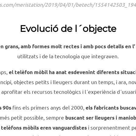
as.com/meristation/2019/04/01/betech/1554142503_19
Evolució de l´objecte
n grans, amb formes molt rectes i amb pocs detalls en l
utilitzats i de la tecnologia que integraven.
mps,
el telèfon mòbil ha anat esdevenint diferents situa
ncipi, objectes petits i lleugers durant un temps, i ara, n
aprofitar els recursos tecnològics i l´experiència d´usuar
fins els primers anys del 2000,
s 90s
els fabricants busc
 més petit possible, sempre
buscant ser lleugers i manio
i sorprenentment pe
s telèfons mòbils eren vanguardistes