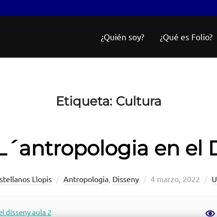
¿Quién soy?
¿Qué es Folio?
Etiqueta:
Cultura
 L´antropologia en el 
Publicado
tellanos Llopis
Antropologia
,
Disseny
4 marzo, 2022
U
el
l disseny aula 2