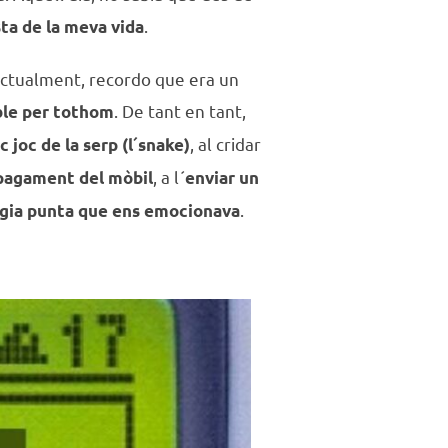
.
ta de la meva vida
 actualment, recordo que era un
. De tant en tant,
ble per tothom
, al cridar
c joc de la serp (l´snake)
, a l´
epagament del mòbil
enviar un
.
gia punta que ens emocionava