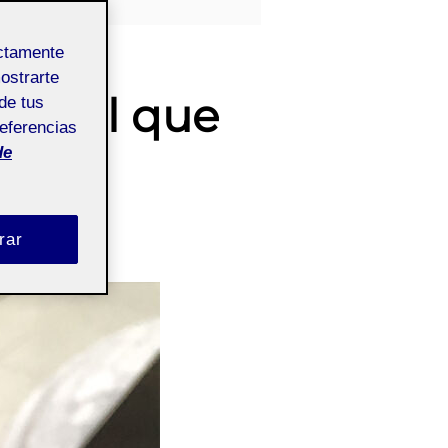
ectamente
mostrarte
 mòbil que
de tus
referencias
de
rar