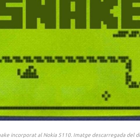
nake incorporat al Nokia 5110. Imatge descarregada del dia