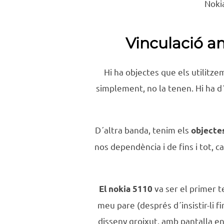
Noki
Vinculació am
Hi ha objectes que els utilitz
simplement, no la tenen. Hi ha d´
D´altra banda, tenim els
objectes
nos dependència i de fins i tot, c
va ser el primer t
El nokia 5110
meu pare (després d´insistir-li 
disseny groixut, amb pantalla en 