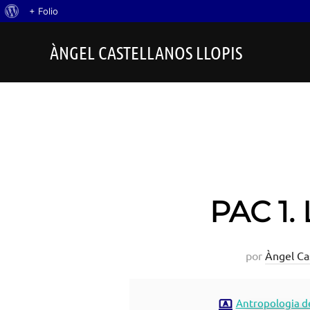
Acerca
+ Folio
Saltar
de
ÀNGEL CASTELLANOS LLOPIS
al
WordPress
contenido
PAC 1.
por
Àngel Cas
Antropologia de