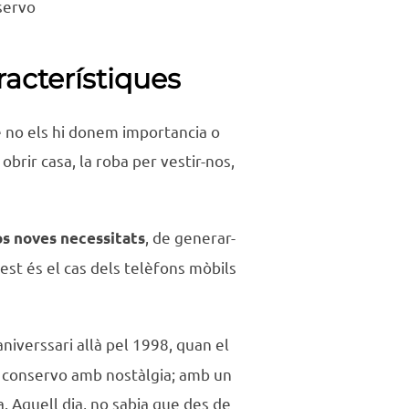
servo
racterístiques
e no els hi donem importancia o
brir casa, la roba per vestir-nos,
, de generar-
nos noves necessitats
uest és el cas dels telèfons mòbils
iverssari allà pel 1998, quan el
ra conservo amb nostàlgia; amb un
a. Aquell dia, no sabia que des de