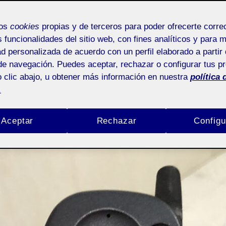
mos
cookies
propias y de terceros para poder ofrecerte corr
s funcionalidades del sitio web, con fines analíticos y para 
0 | El primer telèfon
ad personalizada de acuerdo con un perfil elaborado a partir 
de navegación. Puedes aceptar, rechazar o configurar tus p
 clic abajo, u obtener más información en nuestra
política 
vaig tindre
.
Aceptar
Rechazar
Configu