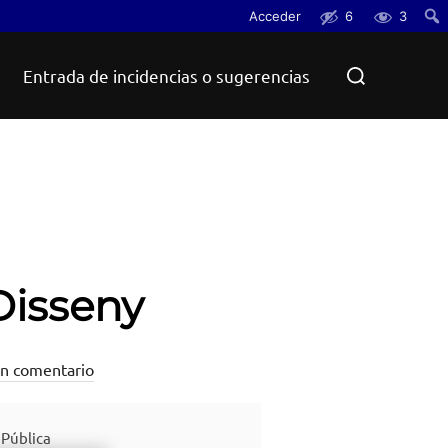
Acceder
6
3
Busc
Buscar:
Entrada de incidencias o sugerencias
Disseny
n comentario
Pública