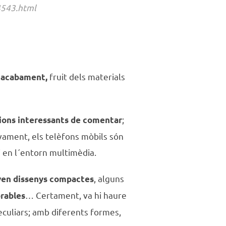
4543.html
fruit dels materials
’ acabament,
;
cions interessants de comentar
ovament, els telèfons mòbils són
i en l´entorn multimèdia.
, alguns
aven dissenys compactes
…
Certament, va hi haure
brables
culiars; amb diferents formes,