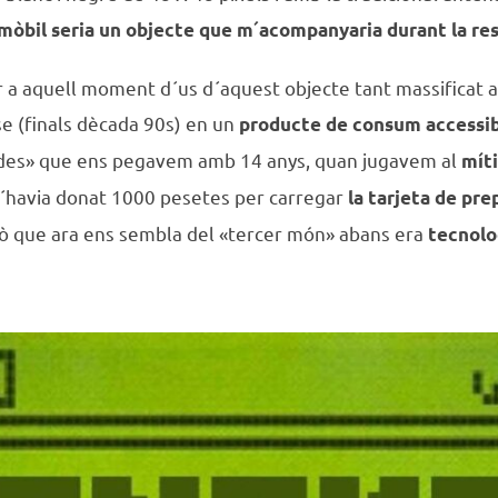
 mòbil seria un objecte que m´acompanyaria durant la res
ar a aquell moment d´us d´aquest objecte tant massificat
se (finals dècada 90s) en un
producte de consum accessi
ades» que ens pegavem amb 14 anys, quan jugavem al
míti
 t´havia donat 1000 pesetes per carregar
la tarjeta de pr
lò que ara ens sembla del «tercer món» abans era
tecnolo